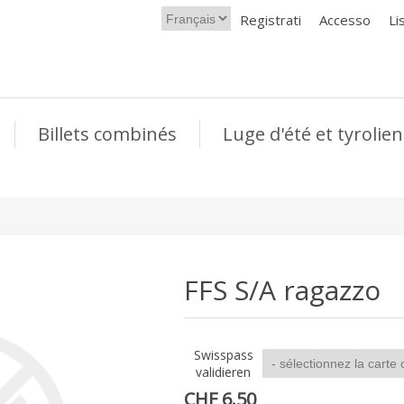
Registrati
Accesso
Li
Billets combinés
Luge d'été et tyrolie
FFS S/A ragazzo
Swisspass
validieren
CHF 6.50