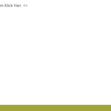
nem
Klick hier
. <<