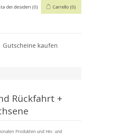
sta dei desideri
(0)
Carrello
(0)
Gutscheine kaufen
nd Rückfahrt +
achsene
gionalen Produkten und Hin- und